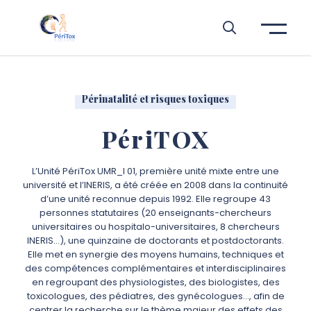
Aller à l’entête de page
Aller au menu principale
Aller au contenu principal
Aller à la recherche
Passer aux cookies
Aller au pied de page
Périnatalité et risques toxiques
PériTOX
L’Unité PériTox UMR_I 01, première unité mixte entre une
université et l’INERIS, a été créée en 2008 dans la continuité
d’une unité reconnue depuis 1992. Elle regroupe 43
personnes statutaires (20 enseignants-chercheurs
universitaires ou hospitalo-universitaires, 8 chercheurs
INERIS…), une quinzaine de doctorants et postdoctorants.
Elle met en synergie des moyens humains, techniques et
des compétences complémentaires et interdisciplinaires
en regroupant des physiologistes, des biologistes, des
toxicologues, des pédiatres, des gynécologues…, afin de
centrer la recherche sur le thème majeur des effets des