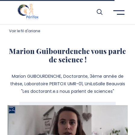
Aller à l’entête de page
Aller au menu principale
Aller au contenu principal
Aller à la recherche
Passer aux cookies
Aller au pied de page
Voir le fil d'ariane
Marion Guibourdenche vous parle
de science !
Marion GUIBOURDENCHE, Doctorante, 3ème année de
thèse, Laboratoire PERITOX UMR-01, UniLaSalle Beauvais
"Les doctorant.e.s nous parlent de sciences"